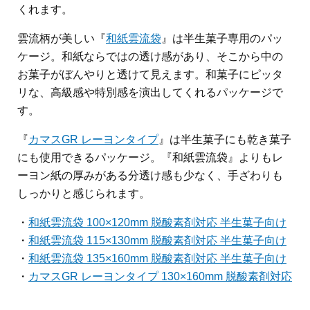
くれます。
雲流柄が美しい『
和紙雲流袋
』は半生菓子専用のパッ
ケージ。和紙ならではの透け感があり、そこから中の
お菓子がぼんやりと透けて見えます。和菓子にピッタ
リな、高級感や特別感を演出してくれるパッケージで
す。
『
カマスGR レーヨンタイプ
』は半生菓子にも乾き菓子
にも使用できるパッケージ。『和紙雲流袋』よりもレ
ーヨン紙の厚みがある分透け感も少なく、手ざわりも
しっかりと感じられます。
・
和紙雲流袋 100×120mm 脱酸素剤対応 半生菓子向け
・
和紙雲流袋 115×130mm 脱酸素剤対応 半生菓子向け
・
和紙雲流袋 135×160mm 脱酸素剤対応 半生菓子向け
・
カマスGR レーヨンタイプ 130×160mm 脱酸素剤対応