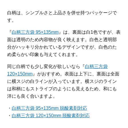
白柄は、シンプルさと上品さを併せ持つパッケージで
す。
『
白柄三方袋 95×135mm
』は、裏面は白1色ですが、表
面は透明のため内容物が良く映えます。白色と透明部
分がハッキリ分かれているデザインですが、白色のた
め柔らかい印象も与えてくれます。
同じ白柄でも少し変化が欲しいなら『
白柄三方袋
120×150mm
』がおすすめ。表面は上下に、裏面は全面
に横スジの白ラインが入っています。横スジのライン
は和柄にもストライプのようにも見えるため、和にも
洋にも良く合いますよ。
・
白柄三方袋 95×135mm 脱酸素剤対応
・
白柄三方袋 120×150mm 脱酸素剤対応