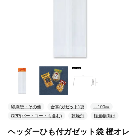
印刷袋・その他
合掌(ガゼット)袋
～100㎜
OPP(パートコートも含む)
乾燥剤
軽量物向け
ヘッダーひも付ガゼット袋 橙オレ