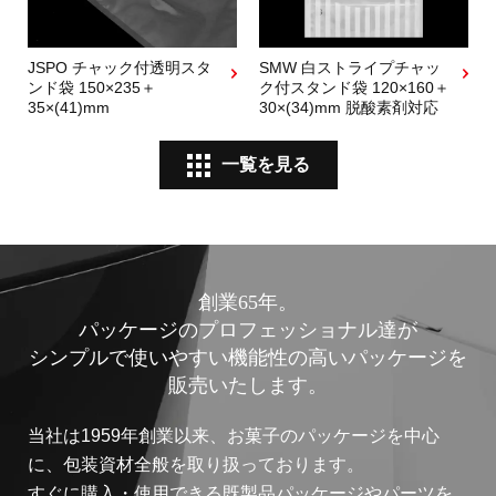
JSPO チャック付透明スタ
SMW 白ストライプチャッ
ンド袋 150×235＋
ク付スタンド袋 120×160＋
35×(41)mm
30×(34)mm 脱酸素剤対応
一覧を見る
創業65年。
パッケージのプロフェッショナル達が
シンプルで使いやすい機能性の高いパッケージを
販売いたします。
当社は1959年創業以来、お菓子のパッケージを中心
に、包装資材全般を取り扱っております。
すぐに購入・使用できる既製品パッケージやパーツを