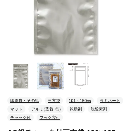
印刷袋・その他
三方袋
101～150㎜
ラミネート
マット
アルミ(蒸着･箔)
乾燥剤
脱酸素剤
チャック付
フック穴付