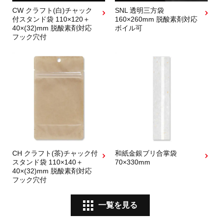
CW クラフト(白)チャック
SNL 透明三方袋
付スタンド袋 110×120＋
160×260mm 脱酸素剤対応
40×(32)mm 脱酸素剤対応
ボイル可
フック穴付
CH クラフト(茶)チャック付
和紙金銀ブリ合掌袋
スタンド袋 110×140＋
70×330mm
40×(32)mm 脱酸素剤対応
フック穴付
一覧を見る