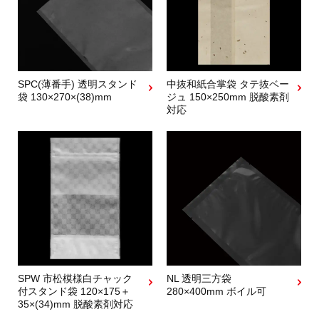
SPC(薄番手) 透明スタンド
中抜和紙合掌袋 タテ抜ベー
袋 130×270×(38)mm
ジュ 150×250mm 脱酸素剤
対応
SPW 市松模様白チャック
NL 透明三方袋
付スタンド袋 120×175＋
280×400mm ボイル可
35×(34)mm 脱酸素剤対応