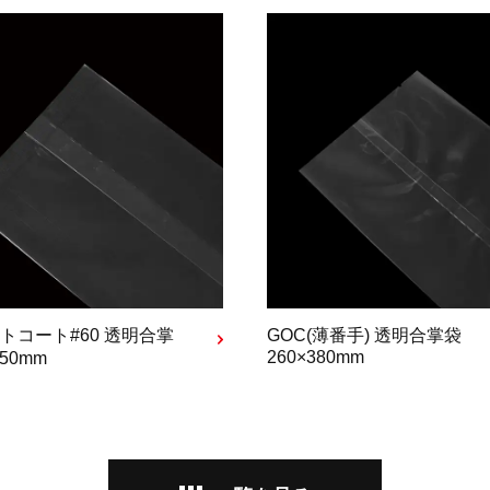
ートコート#60 透明合掌
GOC(薄番手) 透明合掌袋
260×380mm
250mm