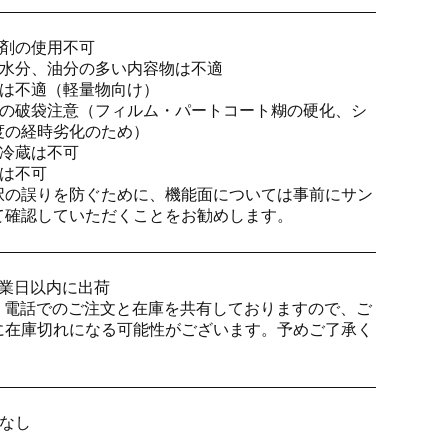
素剤の使用不可
、水分、油分の多い内容物は不適
物は不適（軽量物向け）
期の破袋注意（フィルム・パートコート糊の硬化、シ
度の経時劣化のため）
・冷蔵は不可
ルは不可
択の誤りを防ぐために、機能面については事前にサン
て確認していただくことをお勧めします。
営業日以内に出荷
X・電話でのご注文と在庫を共有しておりますので、ご
に在庫切れになる可能性がございます。予めご了承く
。
なし