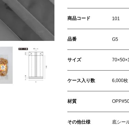
商品
コード
101
品番
G5
サイズ
70×50
ケース
入り数
6,000枚
材質
OPP#
その他
仕様
底シール