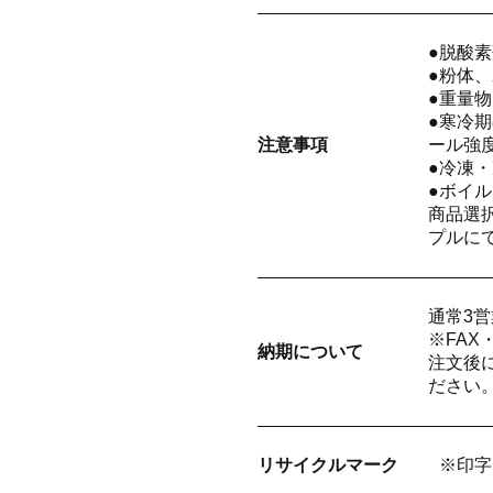
●脱酸
●粉体
●重量
●寒冷
注意
事項
ール強
●冷凍
●ボイ
商品選
プルに
通常3
※FA
納期に
ついて
注文後
ださい
リサイクル
マーク
※印字