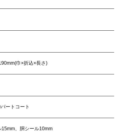
×190mm(巾×折込×長さ)
50パートコート
15mm、胴シール10mm