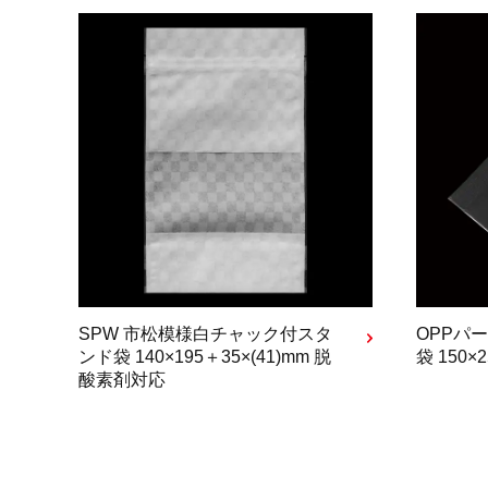
SPW 市松模様白チャック付スタ
OPPパ
ンド袋 140×195＋35×(41)mm 脱
袋 150×
酸素剤対応