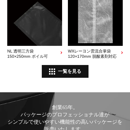
NL 透明三方袋
WXレーヨン雲流合掌袋
150×250mm ボイル可
120×170mm 脱酸素剤対応
一覧を見る
創業65年。
パッケージのプロフェッショナル達が
シンプルで使いやすい機能性の高いパッケージを
販売いたします。