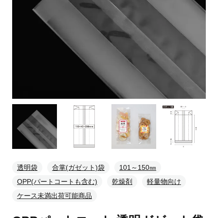
透明袋
合掌(ガゼット)袋
101～150㎜
OPP(パートコートも含む)
乾燥剤
軽量物向け
ケース未満出荷可能商品