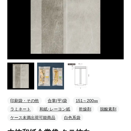
印刷袋・その他
合掌(平)袋
151～200㎜
ラミネート
和紙･レーヨン紙
乾燥剤
脱酸素剤
ケース未満出荷可能商品
白色系袋