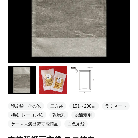
印刷袋・その他
三方袋
151～200㎜
ラミネート
和紙･レーヨン紙
乾燥剤
脱酸素剤
ケース未満出荷可能商品
白色系袋